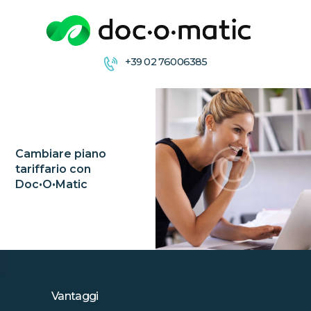
+39 02 76006385
CONDIVIDI
COLLABORA
ARCHIVIA &
DISTRIBUISCE
Cambiare piano
tariffario con
FIRMA
Doc•O•Matic
Vantaggi