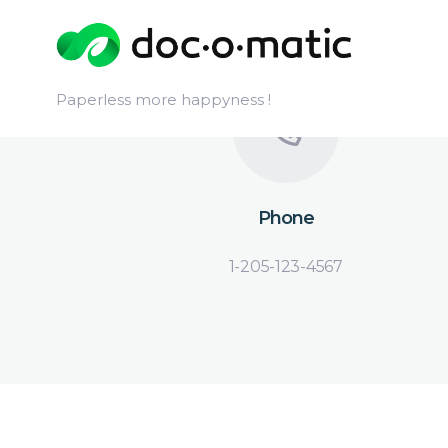
Paperless more happyness !
Phone
1-205-123-4567