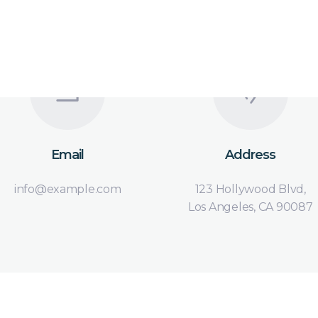
CONDIVIDI
COLLABORA
ARCHIVIA &
DISTRIBUISCE
FIRMA
Email
Address
info@example.com
123 Hollywood Blvd,
Los Angeles, CA 90087