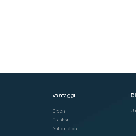
Bl
Vantaggi
Uti
Green
Collabora
Automation