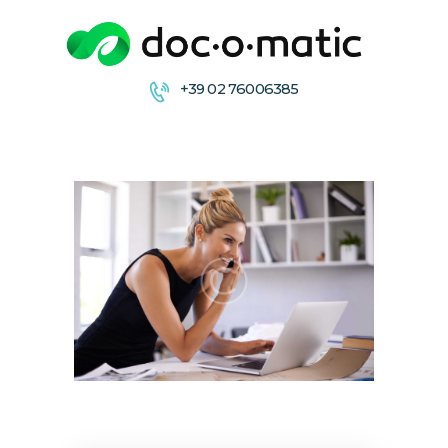
+39 02 76006385
CONDIVIDI
COLLABORA
ARCHIVIA &
DISTRIBUISCE
FIRMA