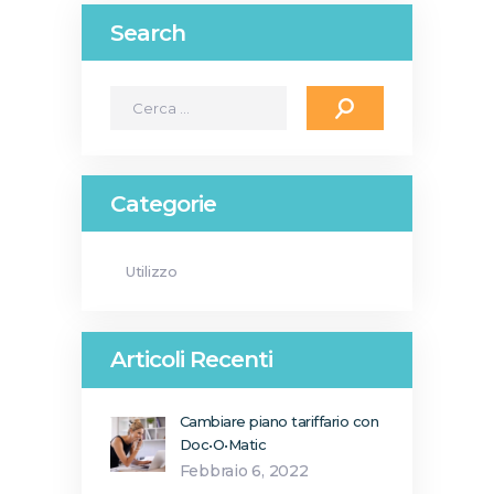
Search
Ricerca
per:
Categorie
Utilizzo
Articoli Recenti
Cambiare piano tariffario con
Doc•O•Matic
Febbraio 6, 2022