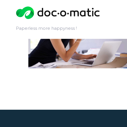
Paperless more happyness !