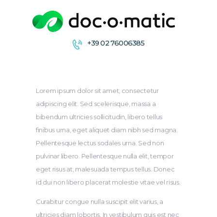
+39 02 76006385
CONDIVIDI
COLLABORA
ARCHIVIA &
Lorem ipsum dolor sit amet, consectetur
DISTRIBUISCE
adipiscing elit. Sed scelerisque, massa a
bibendum ultricies sollicitudin, libero tellus
FIRMA
finibus urna, eget aliquet diam nibh sed magna.
Pellentesque lectus sodales urna. Sed non
pulvinar libero. Pellentesque nulla elit, tempor
eget risus at, malesuada tempus tellus. Donec
id dui non libero placerat molestie vitae vel risus.
Curabitur congue nulla suscipit elit varius, a
ultricies diam lobortis. In vestibulum quis est nec