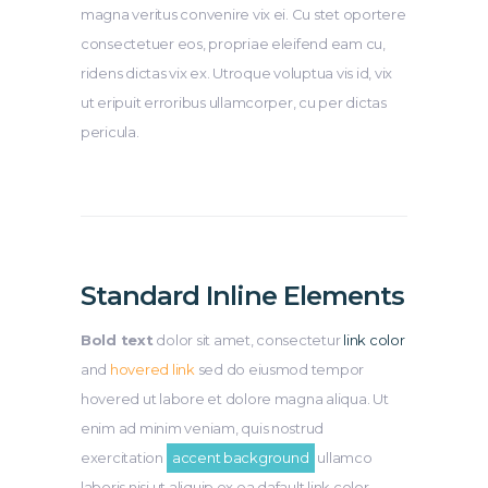
magna veritus convenire vix ei. Cu stet oportere
consectetuer eos, propriae eleifend eam cu,
ridens dictas vix ex. Utroque voluptua vis id, vix
ut eripuit erroribus ullamcorper, cu per dictas
pericula.
Standard Inline Elements
Bold text
dolor sit amet, consectetur
link color
and
hovered link
sed do eiusmod tempor
hovered ut labore et dolore magna aliqua. Ut
enim ad minim veniam, quis nostrud
exercitation
accent background
ullamco
laboris nisi ut aliquip ex ea dafault link color