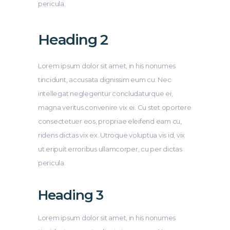
pericula.
Heading 2
Lorem ipsum dolor sit amet, in his nonumes
tincidunt, accusata dignissim eum cu. Nec
intellegat neglegentur concludaturque ei,
magna veritus convenire vix ei. Cu stet oportere
consectetuer eos, propriae eleifend eam cu,
ridens dictas vix ex. Utroque voluptua vis id, vix
ut eripuit erroribus ullamcorper, cu per dictas
pericula.
Heading 3
Lorem ipsum dolor sit amet, in his nonumes