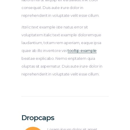
consequat. Duis aute irure dolor in
reprehenderit in voluptate velit esse cillum.
Italic text
example iste natus error sit
voluptatem italic text example doloremque
laudantium, totam rem aperiam, eaque ipsa
quae ab illo inventore vei
tooltip example
beatae explicabo. Nemo enptatem quia
oluptas sit aspernatur. Duis aute irure dolor in
reprehenderit in voluptate velit esse cillum.
Dropcaps
Lorem ipsum dolor sit amet,