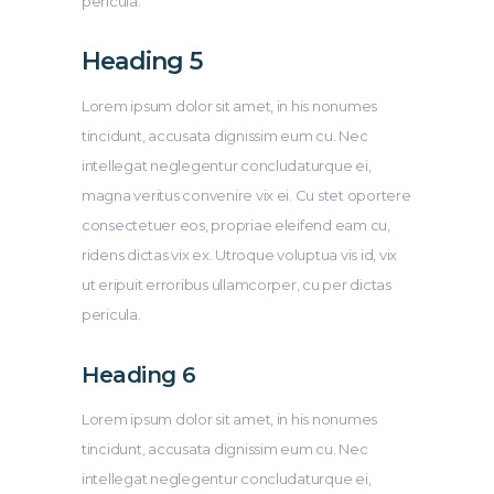
pericula.
Heading 5
Lorem ipsum dolor sit amet, in his nonumes
tincidunt, accusata dignissim eum cu. Nec
intellegat neglegentur concludaturque ei,
magna veritus convenire vix ei. Cu stet oportere
consectetuer eos, propriae eleifend eam cu,
ridens dictas vix ex. Utroque voluptua vis id, vix
ut eripuit erroribus ullamcorper, cu per dictas
pericula.
Heading 6
Lorem ipsum dolor sit amet, in his nonumes
tincidunt, accusata dignissim eum cu. Nec
intellegat neglegentur concludaturque ei,