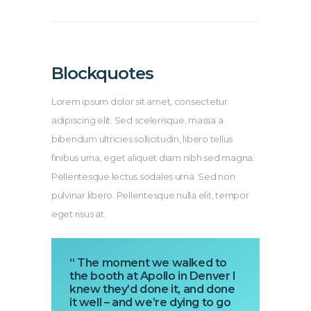
Blockquotes
Lorem ipsum dolor sit amet, consectetur
adipiscing elit. Sed scelerisque, massa a
bibendum ultricies sollicitudin, libero tellus
finibus urna, eget aliquet diam nibh sed magna.
Pellentesque lectus sodales urna. Sed non
pulvinar libero. Pellentesque nulla elit, tempor
eget risus at.
“ The moment we walked to
the booth at Apollo in Denver I
knew they’d done it, and done
it well – and we’re dying to go