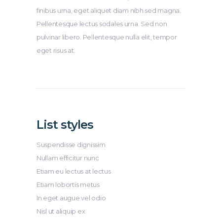
finibus urna, eget aliquet diam nibh sed magna.
Pellentesque lectus sodales urna. Sed non
pulvinar libero. Pellentesque nulla elit, tempor
eget risus at.
List styles
Suspendisse dignissim
Nullam efficitur nunc
Etiam eu lectus at lectus
Etiam lobortis metus
In eget augue vel odio
Nisl ut aliquip ex