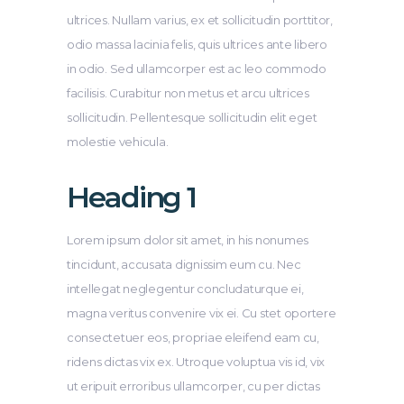
ultrices. Nullam varius, ex et sollicitudin porttitor,
odio massa lacinia felis, quis ultrices ante libero
in odio. Sed ullamcorper est ac leo commodo
facilisis. Curabitur non metus et arcu ultrices
sollicitudin. Pellentesque sollicitudin elit eget
molestie vehicula.
Heading 1
Lorem ipsum dolor sit amet, in his nonumes
tincidunt, accusata dignissim eum cu. Nec
intellegat neglegentur concludaturque ei,
magna veritus convenire vix ei. Cu stet oportere
consectetuer eos, propriae eleifend eam cu,
ridens dictas vix ex. Utroque voluptua vis id, vix
ut eripuit erroribus ullamcorper, cu per dictas