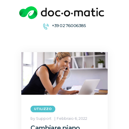
+39 02 76006385
CONDIVIDI
COLLABORA
ARCHIVIA &
DISTRIBUISCE
FIRMA
UTILIZZO
by Support
Febbraio 6, 2022
Cambiare piano