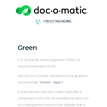
+39 02 76006385
CONDIVIDI
COLLABORA
ARCHIVIA &
Green
DISTRIBUISCE
FIRMA
C’e’ chi pianifica tecnologie per il 2050, chi
invece investe per il 2030.
Noi con Doc•O•Matic rendiamo la tua gestione
documentale “
Green
”
oggi
!!!
È stato stimato che solo in Italia negli uffici si
consumano 1.200.000 di tonnellate di carta, con
un conseguente consumo per addetto pari a