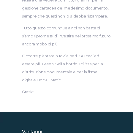
gestione cartacea del medesimo documento,
sempre che questi non lo si debba ristampare.
Tutto questo comunque a noi non basta ci
siamo ripromessi di investire nel prossimo futuro
ancora molto di più.
Occorre piantare nuovi alberi !!! Aiutaci ad
essere più Green. Sali a bordo, utilizza per la
distribuzione documentale e per la firma
digitale Doc•O•Matic.
Grazie
Vantaggi