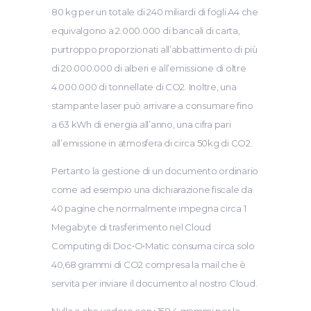
80 kg per un totale di 240 miliardi di fogli A4 che
equivalgono a 2.000.000 di bancali di carta,
purtroppo proporzionati all’abbattimento di più
di 20.000.000 di alberi e all’emissione di oltre
4.000.000 di tonnellate di CO2. Inoltre, una
stampante laser può arrivare a consumare fino
a 63 kWh di energia all’anno, una cifra pari
all’emissione in atmosfera di circa 50kg di CO2.
Pertanto la gestione di un documento ordinario
come ad esempio una dichiarazione fiscale da
40 pagine che normalmente impegna circa 1
Megabyte di trasferimento nel Cloud
Computing di Doc•O•Matic consuma circa solo
40,68 grammi di CO2 compresa la mail che è
servita per inviare il documento al nostro Cloud.
Nulla a che vedere con i 158,4 grammi per la