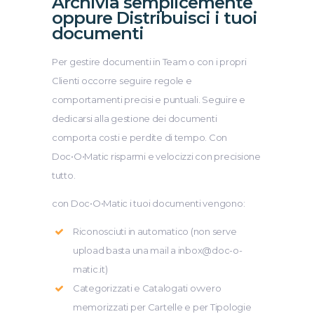
Archivia semplicemente
oppure Distribuisci i tuoi
documenti
Per gestire documenti in Team o con i propri
Clienti occorre seguire regole e
comportamenti precisi e puntuali. Seguire e
dedicarsi alla gestione dei documenti
comporta costi e perdite di tempo. Con
Doc•O•Matic risparmi e velocizzi con precisione
tutto.
con Doc•O•Matic i tuoi documenti vengono:
Riconosciuti in automatico (non serve
upload basta una mail a inbox@doc-o-
matic.it)
Categorizzati e Catalogati ovvero
memorizzati per Cartelle e per Tipologie