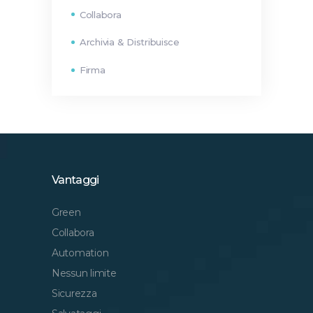
Collabora
Archivia & Distribuisce
Firma
Vantaggi
Green
Collabora
Automation
Nessun limite
Sicurezza