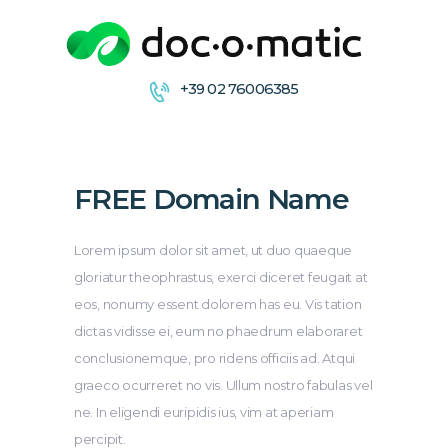
+39 02 76006385
CONDIVIDI
COLLABORA
ARCHIVIA &
FREE Domain Name
DISTRIBUISCE
FIRMA
Lorem ipsum dolor sit amet, ut duo quaeque
gloriatur theophrastus, exerci diceret feugait at
eos, nonumy essent dolorem has eu. Vis tation
dictas vidisse ei, eum no phaedrum elaboraret
conclusionemque, pro ridens officiis ad. Atqui
graeco ocurreret no vis. Ullum nostro fabulas vel
ne. In eligendi euripidis ius, vim at aperiam
percipit.