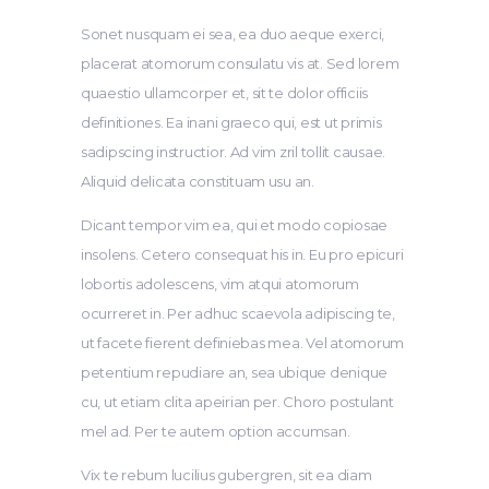
Sonet nusquam ei sea, ea duo aeque exerci,
placerat atomorum consulatu vis at. Sed lorem
quaestio ullamcorper et, sit te dolor officiis
definitiones. Ea inani graeco qui, est ut primis
sadipscing instructior. Ad vim zril tollit causae.
Aliquid delicata constituam usu an.
Dicant tempor vim ea, qui et modo copiosae
insolens. Cetero consequat his in. Eu pro epicuri
lobortis adolescens, vim atqui atomorum
ocurreret in. Per adhuc scaevola adipiscing te,
ut facete fierent definiebas mea. Vel atomorum
petentium repudiare an, sea ubique denique
cu, ut etiam clita apeirian per. Choro postulant
mel ad. Per te autem option accumsan.
Vix te rebum lucilius gubergren, sit ea diam