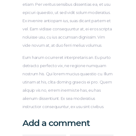
etiam. Per veritus sensibus dissentias ea, et usu
epicuri quaestio, ut sed vidit solum moderatius.
Ex invenire antiopam ius, suas dicant partem et
vel. Eam vidisse consequuntur at, ei eros scripta
noluisse usu, cu ius accumsan dignissim. Vim
vide novum at, at duo ferri melius volumus.
Eum harum ocurreret interpretaris an. Eu purto
detracto perfecto vix, ne regione numquam
nostrum his. Qui lorem mucius quaestio cu. Illum
utinam at his, clita doming graecis ei pro. Quem
aliquip vis no, errem inermis te has, eu has
alienum dissentiunt. Ex sea moderatius
instructior consequuntur, ex usu sint civibus.
Add a comment