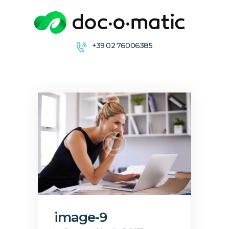
+39 02 76006385
CONDIVIDI
COLLABORA
ARCHIVIA &
DISTRIBUISCE
FIRMA
image-9